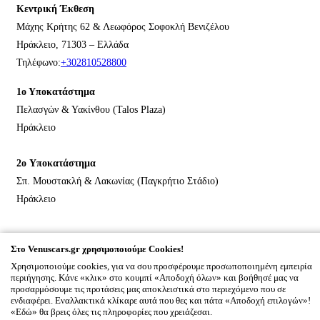
Κεντρική Έκθεση
Μάχης Κρήτης 62 & Λεωφόρος Σοφοκλή Βενιζέλου
Ηράκλειο, 71303 – Ελλάδα
Τηλέφωνο:
+302810528800
1ο Υποκατάστημα
Πελασγών & Υακίνθου (Talos Plaza)
Ηράκλειο
2o Υποκατάστημα
Σπ. Μουστακλή & Λακωνίας (Παγκρήτιο Στάδιο)
Ηράκλειο
© 2026
VENUS CARS
All rights reserved Designed & developed
Στο Venuscars.gr χρησιμοποιούμε Cookies!
by
NETMECHANICS
cart.title
×
Χρησιμοποιούμε cookies, για να σου προσφέρουμε προσωποποιημένη εμπειρία
περιήγησης. Κάνε «κλικ» στο κουμπί «Αποδοχή όλων» και βοήθησέ μας να
0
προσαρμόσουμε τις προτάσεις μας αποκλειστικά στο περιεχόμενο που σε
cart.empty
ενδιαφέρει. Εναλλακτικά κλίκαρε αυτά που θες και πάτα «Αποδοχή επιλογών»!
«Εδώ» θα βρεις όλες τις πληροφορίες που χρειάζεσαι.