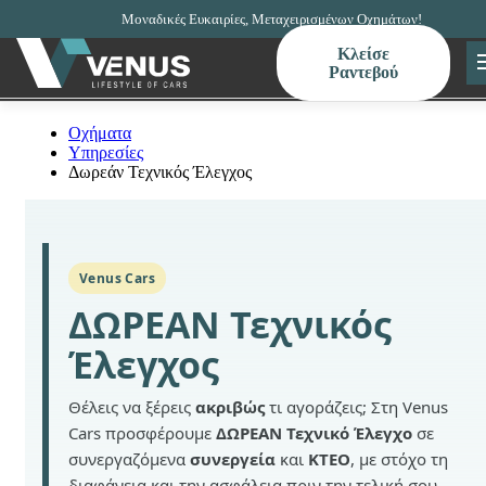
Μοναδικές Ευκαιρίες, Μεταχειρισμένων Οχημάτων!
Κλείσε
Ραντεβού
Οχήματα
Υπηρεσίες
Δωρεάν Τεχνικός Έλεγχος
Venus Cars
ΔΩΡΕΑΝ Τεχνικός
Έλεγχος
Θέλεις να ξέρεις
ακριβώς
τι αγοράζεις; Στη Venus
Cars προσφέρουμε
ΔΩΡΕΑΝ Τεχνικό Έλεγχο
σε
συνεργαζόμενα
συνεργεία
και
ΚΤΕΟ
, με στόχο τη
διαφάνεια και την ασφάλεια πριν την τελική σου