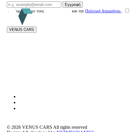
Email Επικοινωνίας
Εγγραφή
Συμφωνώ με τους
Όρους Χρήσης
και την
Πολιτική Απορρήτου
.
VENUS CARS
Στη
Venus Cars
είμαστε αφοσιωμένοι στην ειλικρίνεια και τη διαφάνεια
σε κάθε στάδιο της αγοράς μεταχειρισμένου αυτοκινήτου. Από το 2015
προσφέρουμε αυστηρούς τεχνικούς ελέγχους, ποιοτικά οχήματα και
ολοκληρωμένη υποστήριξη.
Με επίκεντρο τον πελάτη, δημιουργούμε μια αξιόπιστη και ανθρώπινη
εμπειρία αγοράς, συνδυάζοντας ασφάλεια, συνέπεια και πραγματική
φροντίδα πριν και μετά την πώληση.
© 2026
VENUS CARS
All rights reserved