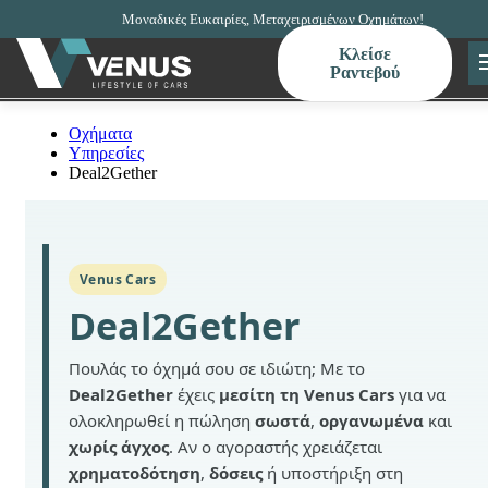
Μοναδικές Ευκαιρίες, Μεταχειρισμένων Οχημάτων!
Κλείσε
Ραντεβού
Οχήματα
Υπηρεσίες
Deal2Gether
Venus Cars
Deal2Gether
Πουλάς το όχημά σου σε ιδιώτη; Με το
Deal2Gether
έχεις
μεσίτη τη Venus Cars
για να
ολοκληρωθεί η πώληση
σωστά
,
οργανωμένα
και
χωρίς άγχος
. Αν ο αγοραστής χρειάζεται
χρηματοδότηση
,
δόσεις
ή υποστήριξη στη