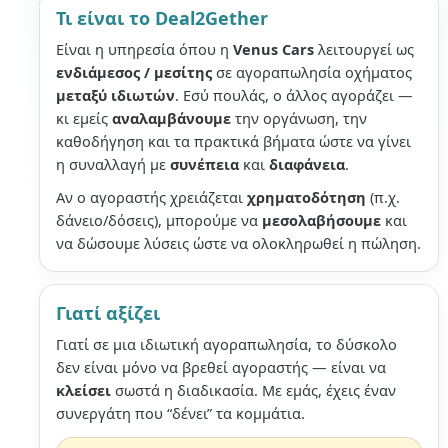
Τι είναι το Deal2Gether
Είναι η υπηρεσία όπου η
Venus Cars
λειτουργεί ως
ενδιάμεσος / μεσίτης
σε αγοραπωλησία οχήματος
μεταξύ ιδιωτών
. Εσύ πουλάς, ο άλλος αγοράζει —
κι εμείς
αναλαμβάνουμε
την οργάνωση, την
καθοδήγηση και τα πρακτικά βήματα ώστε να γίνει
η συναλλαγή με
συνέπεια
και
διαφάνεια
.
Αν ο αγοραστής χρειάζεται
χρηματοδότηση
(π.χ.
δάνειο/δόσεις), μπορούμε να
μεσολαβήσουμε
και
να δώσουμε λύσεις ώστε να ολοκληρωθεί η πώληση.
Γιατί αξίζει
Γιατί σε μια ιδιωτική αγοραπωλησία, το δύσκολο
δεν είναι μόνο να βρεθεί αγοραστής — είναι να
κλείσει
σωστά η διαδικασία. Με εμάς, έχεις έναν
συνεργάτη που “δένει” τα κομμάτια.