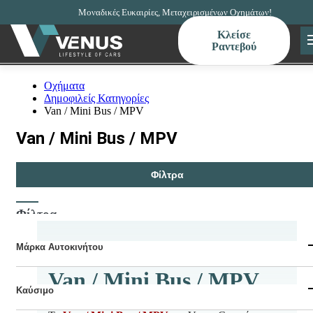
Μοναδικές Ευκαιρίες, Μεταχειρισμένων Οχημάτων!
Κλείσε
Ραντεβού
Οχήματα
Δημοφιλείς Κατηγορίες
Van / Mini Bus / MPV
Van / Mini Bus / MPV
Φίλτρα
Φίλτρα
7
προϊόντα
Μάρκα Αυτοκινήτου
Hyundai
Van / Mini Bus / MPV
Iveco
Καύσιμο
Mercedes-Benz