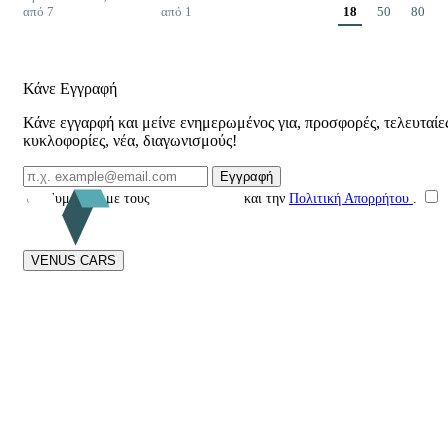
από 7
από 1
18
50
80
Κάνε Εγγραφή
Κάνε εγγαρφή και μείνε ενημερωμένος για, προσφορές, τελευταίε
κυκλοφορίες, νέα, διαγωνισμούς!
Email Επικοινωνίας
Εγγραφή
Συμφωνώ με τους
Όρους Χρήσης
και την
Πολιτική Απορρήτου
.
VENUS CARS
Στη
Venus Cars
είμαστε αφοσιωμένοι στην ειλικρίνεια και τη διαφάνεια
σε κάθε στάδιο της αγοράς μεταχειρισμένου αυτοκινήτου. Από το 2015
προσφέρουμε αυστηρούς τεχνικούς ελέγχους, ποιοτικά οχήματα και
ολοκληρωμένη υποστήριξη.
Με επίκεντρο τον πελάτη, δημιουργούμε μια αξιόπιστη και ανθρώπινη
εμπειρία αγοράς, συνδυάζοντας ασφάλεια, συνέπεια και πραγματική