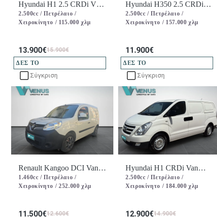
Ανταλλαγή με car δεκτή
Hyundai H1 2.5 CRDi Van
Hyundai H350 2.5 CRDi
Με χρήση "Viva Wallet"
Diesel Grey 2016
Van Diesel L3H2 2015
2.500cc /
Πετρέλαιο /
2.500cc /
Πετρέλαιο /
Ανταλλαγή με μοτο
Χειροκίνητο /
115.000 χλμ
Χειροκίνητο /
157.000 χλμ
Ατρακάριστο
Αυτόματο παρκάρισμα
13.900€
11.900€
15.900€
Βιβλίο service
ΔΕΣ ΤΟ
ΔΕΣ ΤΟ
Εγγύηση
Εισαγωγής
Σύγκριση
Σύγκριση
Ελληνικής Αντιπροσωπίας
Ηλεκτρικά παράθυρα
Ηλεκτρικοί καθρέφτες
Κεντρικό κλείδωμα
Κλιματισμός (A/C)
Κλιματισμός αυτόματος
Μη καπνιστή
Renault Kangoo DCI Van
Hyundai H1 CRDi Van
Πλευρικοί αερόσακοι
Diesel 2014
Diesel 2016
1.460cc /
Πετρέλαιο /
2.500cc /
Πετρέλαιο /
Προβολείς ομίχλης
Χειροκίνητο /
252.000 χλμ
Χειροκίνητο /
184.000 χλμ
Συρόμενη πόρτα αριστερά
Συρώμενες πόρτες x 2
11.500€
12.900€
12.600€
14.900€