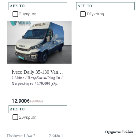
Τιμή χωρίς ΦΠΑ
ΔΕΣ ΤΟ
ΔΕΣ ΤΟ
Τιμόνι πολλών χρήσεων
Σύγκριση
Σύγκριση
Υδραυλικό τιμόνι
Υπολογιστής ταξιδίου
Φώτα LED
Χειριστήρια τιμονιού
Iveco Daily 35-130 Van
Thermo King C250e
2.300cc /
Πετρέλαιο-Plug In /
(Ψυγείο-Συντήρηση) Diesel
Χειροκίνητο /
170.000 χλμ
2015
12.900€
13.900€
ΔΕΣ ΤΟ
Σύγκριση
Οχήματα/ Σελίδα
Προϊόντα 1 έως 7
Σελίδα 1