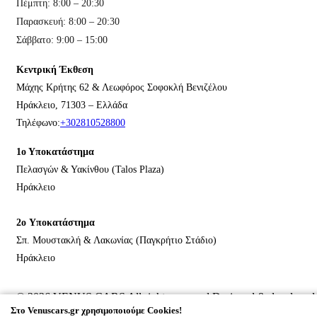
Πέμπτη: 8:00 – 20:30
Παρασκευή: 8:00 – 20:30
Σάββατο: 9:00 – 15:00
Κεντρική Έκθεση
Μάχης Κρήτης 62 & Λεωφόρος Σοφοκλή Βενιζέλου
Ηράκλειο, 71303 – Ελλάδα
Τηλέφωνο:
+302810528800
1ο Υποκατάστημα
Πελασγών & Υακίνθου (Talos Plaza)
Ηράκλειο
2o Υποκατάστημα
Σπ. Μουστακλή & Λακωνίας (Παγκρήτιο Στάδιο)
Ηράκλειο
© 2026
VENUS CARS
All rights reserved Designed & developed
by
NETMECHANICS
Στο Venuscars.gr χρησιμοποιούμε Cookies!