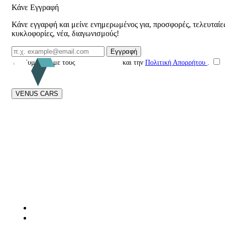
Κάνε Εγγραφή
Κάνε εγγαρφή και μείνε ενημερωμένος για, προσφορές, τελευταίε
κυκλοφορίες, νέα, διαγωνισμούς!
Email Επικοινωνίας
Εγγραφή
Συμφωνώ με τους
Όρους Χρήσης
και την
Πολιτική Απορρήτου
.
VENUS CARS
Στη
Venus Cars
είμαστε αφοσιωμένοι στην ειλικρίνεια και τη διαφάνεια
σε κάθε στάδιο της αγοράς μεταχειρισμένου αυτοκινήτου. Από το 2015
προσφέρουμε αυστηρούς τεχνικούς ελέγχους, ποιοτικά οχήματα και
ολοκληρωμένη υποστήριξη.
Με επίκεντρο τον πελάτη, δημιουργούμε μια αξιόπιστη και ανθρώπινη
εμπειρία αγοράς, συνδυάζοντας ασφάλεια, συνέπεια και πραγματική
φροντίδα πριν και μετά την πώληση.