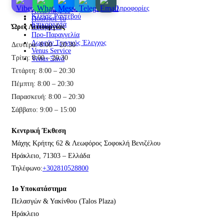
Cookies Policy
Venus Εγγύηση
Τραπεζικοί Λογαριασμοί & Πληροφορίες
Αντάλλαξέ το
Κλείσε Ραντεβού
Πούλησέ το
Επικοινωνία
Ώρες Λειτουργίας
Ζήτησέ το
Προ-Παραγγελία
Δωρεάν Τεχνικός Έλεγχος
Δευτέρα: 8:00 – 20:30
Venus Service
Τρίτη: 8:00 – 20:30
Venus Ξανά
Τετάρτη: 8:00 – 20:30
Πέμπτη: 8:00 – 20:30
Παρασκευή: 8:00 – 20:30
Σάββατο: 9:00 – 15:00
Κεντρική Έκθεση
Μάχης Κρήτης 62 & Λεωφόρος Σοφοκλή Βενιζέλου
Ηράκλειο, 71303 – Ελλάδα
Τηλέφωνο:
+302810528800
1ο Υποκατάστημα
Πελασγών & Υακίνθου (Talos Plaza)
Ηράκλειο