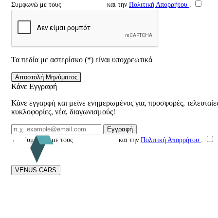
Συμφωνώ με τους
Όρους Χρήσης
και την
Πολιτική Απορρήτου
.
Τα πεδία με αστερίσκο (*) είναι υποχρεωτικά
Αποστολή Μηνύματος
Κάνε Εγγραφή
Κάνε εγγαρφή και μείνε ενημερωμένος για, προσφορές, τελευταίε
κυκλοφορίες, νέα, διαγωνισμούς!
Email Επικοινωνίας
Εγγραφή
Συμφωνώ με τους
Όρους Χρήσης
και την
Πολιτική Απορρήτου
.
VENUS CARS
Στη
Venus Cars
είμαστε αφοσιωμένοι στην ειλικρίνεια και τη διαφάνεια
σε κάθε στάδιο της αγοράς μεταχειρισμένου αυτοκινήτου. Από το 2015
προσφέρουμε αυστηρούς τεχνικούς ελέγχους, ποιοτικά οχήματα και
ολοκληρωμένη υποστήριξη.